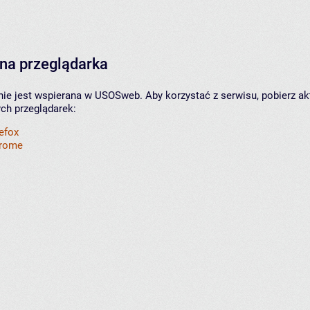
na przeglądarka
nie jest wspierana w USOSweb. Aby korzystać z serwisu, pobierz ak
ych przeglądarek:
refox
hrome