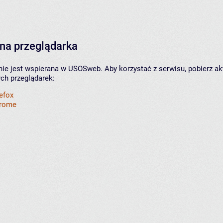
na przeglądarka
nie jest wspierana w USOSweb. Aby korzystać z serwisu, pobierz ak
ych przeglądarek:
refox
hrome