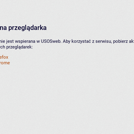
na przeglądarka
nie jest wspierana w USOSweb. Aby korzystać z serwisu, pobierz ak
ych przeglądarek:
refox
hrome