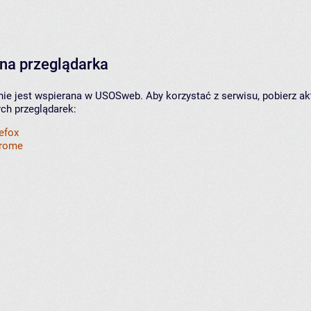
na przeglądarka
nie jest wspierana w USOSweb. Aby korzystać z serwisu, pobierz ak
ych przeglądarek:
refox
hrome