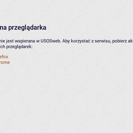
na przeglądarka
nie jest wspierana w USOSweb. Aby korzystać z serwisu, pobierz ak
ych przeglądarek:
refox
hrome