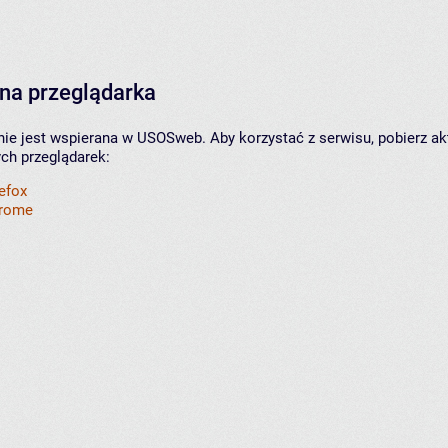
na przeglądarka
nie jest wspierana w USOSweb. Aby korzystać z serwisu, pobierz ak
ych przeglądarek:
refox
hrome