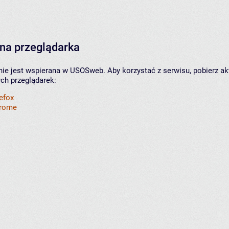
na przeglądarka
nie jest wspierana w USOSweb. Aby korzystać z serwisu, pobierz ak
ych przeglądarek:
refox
hrome