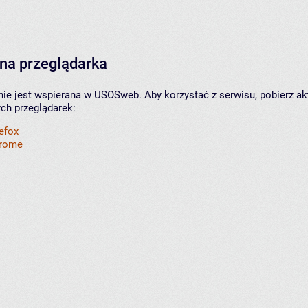
na przeglądarka
nie jest wspierana w USOSweb. Aby korzystać z serwisu, pobierz ak
ych przeglądarek:
refox
hrome