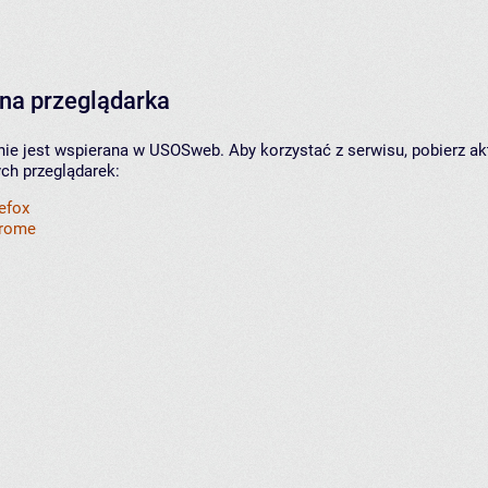
na przeglądarka
nie jest wspierana w USOSweb. Aby korzystać z serwisu, pobierz ak
ych przeglądarek:
refox
hrome