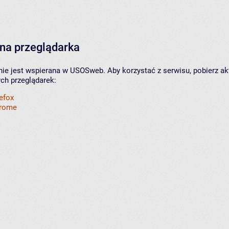
na przeglądarka
nie jest wspierana w USOSweb. Aby korzystać z serwisu, pobierz ak
ych przeglądarek:
refox
hrome