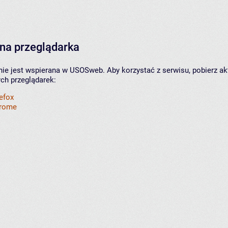
na przeglądarka
nie jest wspierana w USOSweb. Aby korzystać z serwisu, pobierz ak
ych przeglądarek:
refox
hrome