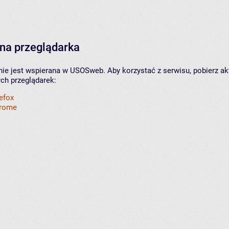
na przeglądarka
nie jest wspierana w USOSweb. Aby korzystać z serwisu, pobierz ak
ych przeglądarek:
refox
hrome