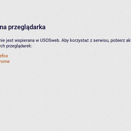
na przeglądarka
nie jest wspierana w USOSweb. Aby korzystać z serwisu, pobierz ak
ych przeglądarek:
refox
hrome