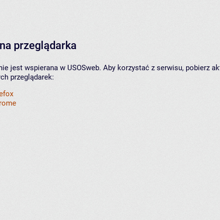
na przeglądarka
nie jest wspierana w USOSweb. Aby korzystać z serwisu, pobierz ak
ych przeglądarek:
refox
hrome