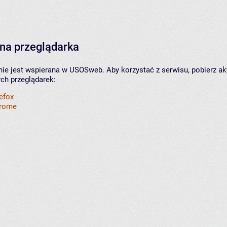
na przeglądarka
nie jest wspierana w USOSweb. Aby korzystać z serwisu, pobierz ak
ych przeglądarek:
refox
hrome