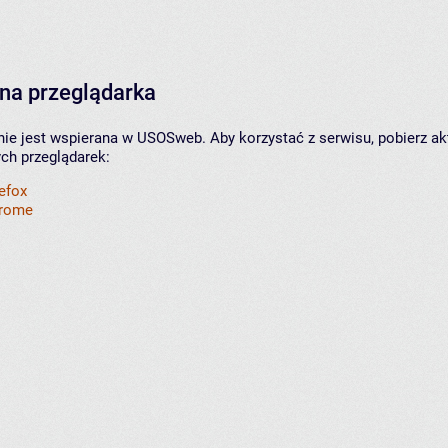
na przeglądarka
nie jest wspierana w USOSweb. Aby korzystać z serwisu, pobierz ak
ych przeglądarek:
refox
hrome