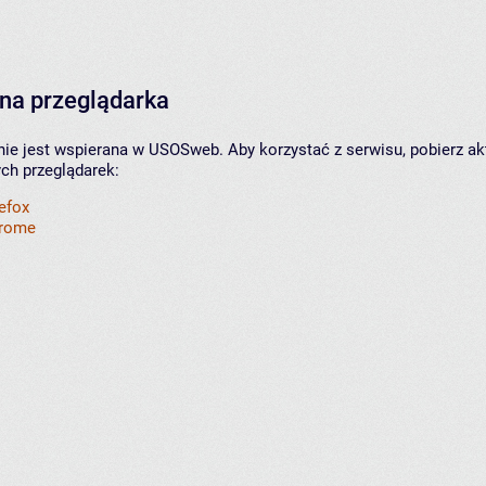
na przeglądarka
nie jest wspierana w USOSweb. Aby korzystać z serwisu, pobierz ak
ych przeglądarek:
refox
hrome