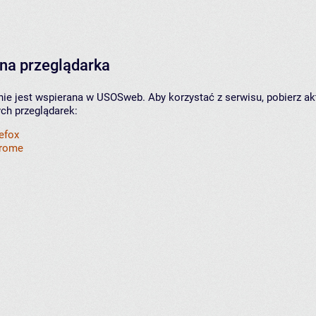
na przeglądarka
nie jest wspierana w USOSweb. Aby korzystać z serwisu, pobierz ak
ych przeglądarek:
refox
hrome