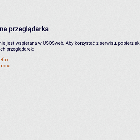
na przeglądarka
nie jest wspierana w USOSweb. Aby korzystać z serwisu, pobierz ak
ych przeglądarek:
refox
hrome