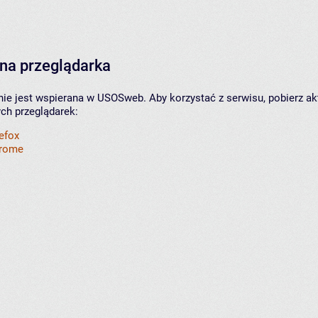
na przeglądarka
nie jest wspierana w USOSweb. Aby korzystać z serwisu, pobierz ak
ych przeglądarek:
refox
hrome