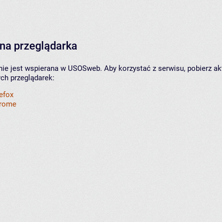
na przeglądarka
nie jest wspierana w USOSweb. Aby korzystać z serwisu, pobierz ak
ych przeglądarek:
refox
hrome