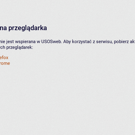
na przeglądarka
nie jest wspierana w USOSweb. Aby korzystać z serwisu, pobierz ak
ych przeglądarek:
refox
hrome