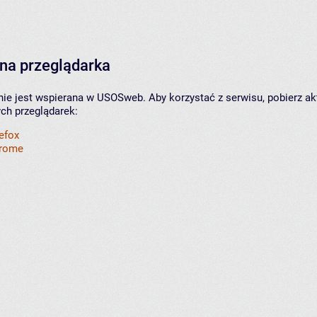
na przeglądarka
nie jest wspierana w USOSweb. Aby korzystać z serwisu, pobierz ak
ych przeglądarek:
refox
hrome