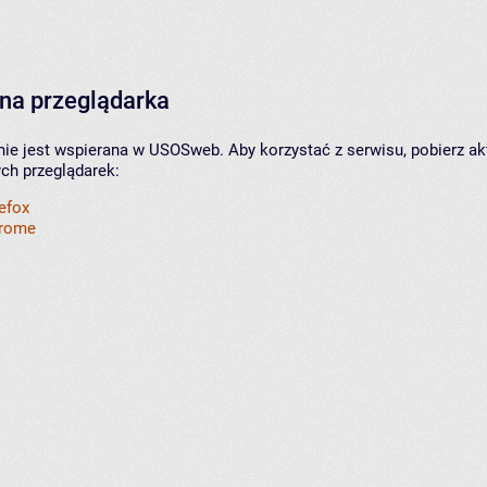
na przeglądarka
nie jest wspierana w USOSweb. Aby korzystać z serwisu, pobierz ak
ych przeglądarek:
refox
hrome