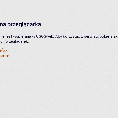
na przeglądarka
nie jest wspierana w USOSweb. Aby korzystać z serwisu, pobierz ak
ych przeglądarek:
refox
hrome