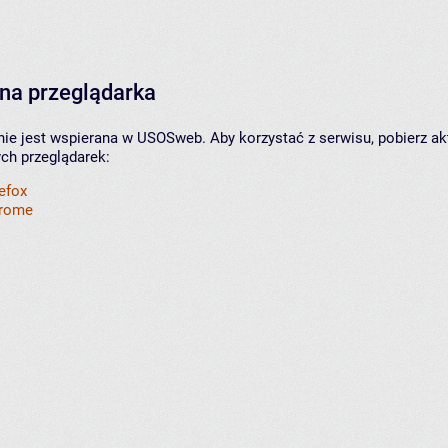
na przeglądarka
nie jest wspierana w USOSweb. Aby korzystać z serwisu, pobierz ak
ych przeglądarek:
refox
hrome