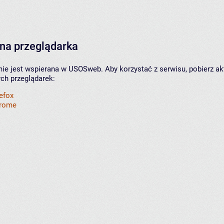
na przeglądarka
nie jest wspierana w USOSweb. Aby korzystać z serwisu, pobierz ak
ych przeglądarek:
refox
hrome