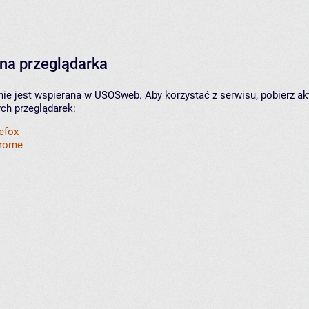
na przeglądarka
nie jest wspierana w USOSweb. Aby korzystać z serwisu, pobierz ak
ych przeglądarek:
refox
hrome