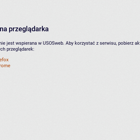
na przeglądarka
nie jest wspierana w USOSweb. Aby korzystać z serwisu, pobierz ak
ych przeglądarek:
refox
hrome