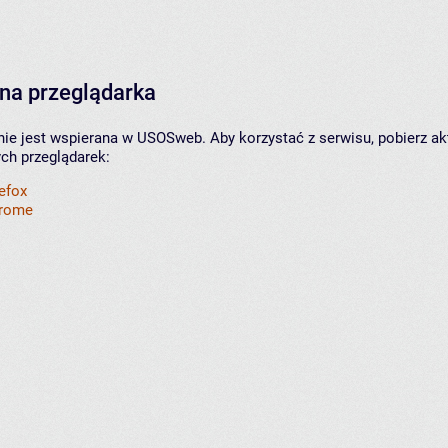
na przeglądarka
nie jest wspierana w USOSweb. Aby korzystać z serwisu, pobierz ak
ych przeglądarek:
refox
hrome