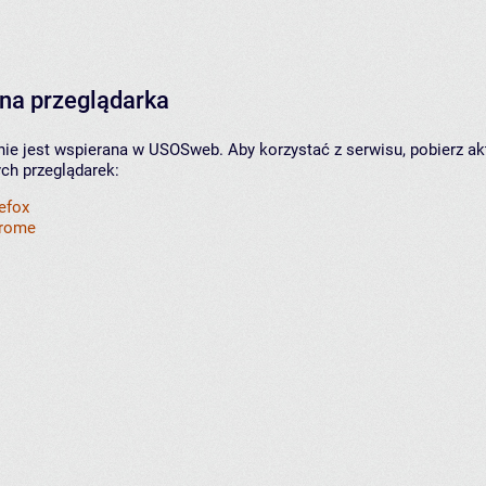
na przeglądarka
nie jest wspierana w USOSweb. Aby korzystać z serwisu, pobierz ak
ych przeglądarek:
refox
hrome