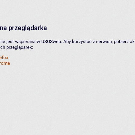
na przeglądarka
nie jest wspierana w USOSweb. Aby korzystać z serwisu, pobierz ak
ych przeglądarek:
refox
hrome