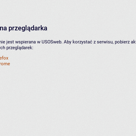
na przeglądarka
nie jest wspierana w USOSweb. Aby korzystać z serwisu, pobierz ak
ych przeglądarek:
refox
hrome