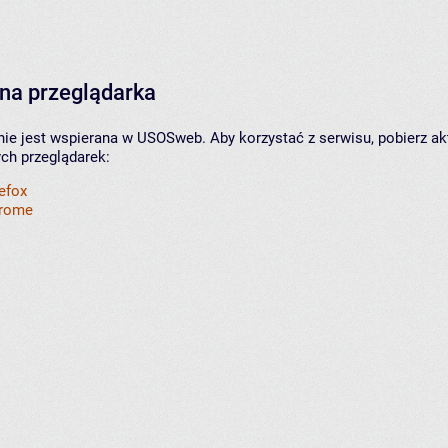
na przeglądarka
nie jest wspierana w USOSweb. Aby korzystać z serwisu, pobierz ak
ych przeglądarek:
refox
hrome