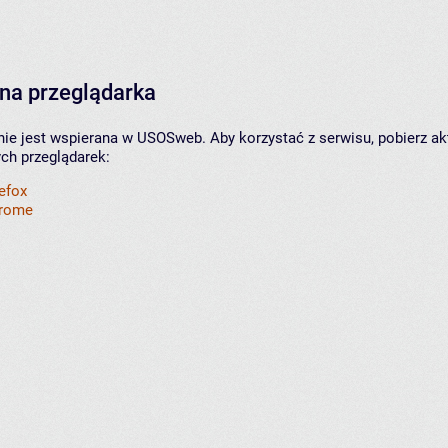
na przeglądarka
nie jest wspierana w USOSweb. Aby korzystać z serwisu, pobierz ak
ych przeglądarek:
refox
hrome