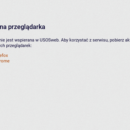
na przeglądarka
nie jest wspierana w USOSweb. Aby korzystać z serwisu, pobierz ak
ych przeglądarek:
refox
hrome