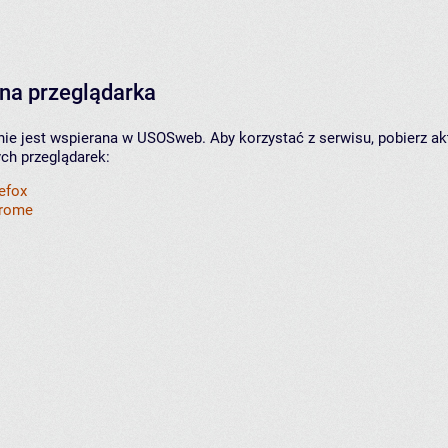
na przeglądarka
nie jest wspierana w USOSweb. Aby korzystać z serwisu, pobierz ak
ych przeglądarek:
refox
hrome