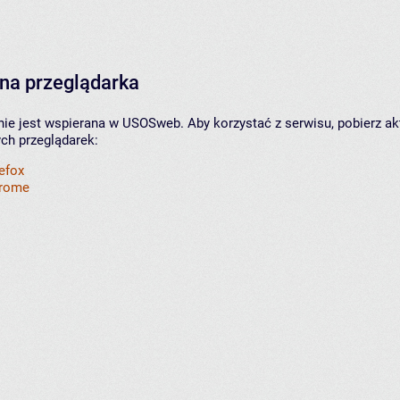
na przeglądarka
nie jest wspierana w USOSweb. Aby korzystać z serwisu, pobierz ak
ych przeglądarek:
refox
hrome