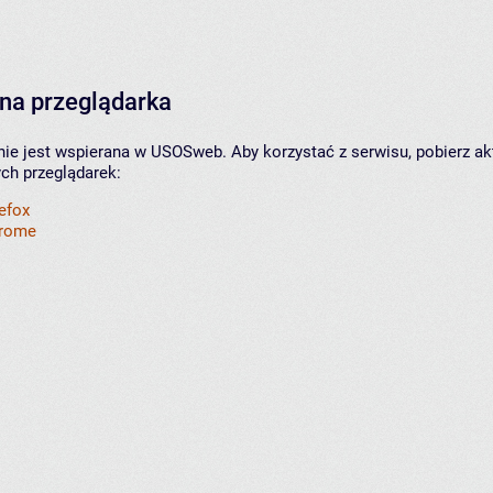
na przeglądarka
nie jest wspierana w USOSweb. Aby korzystać z serwisu, pobierz ak
ych przeglądarek:
refox
hrome