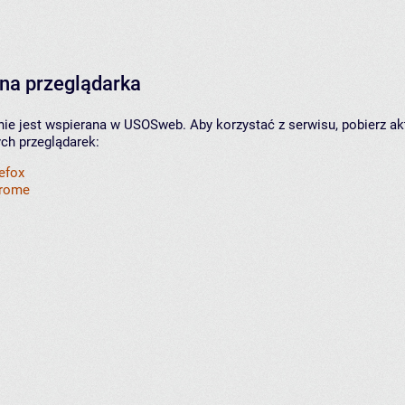
na przeglądarka
nie jest wspierana w USOSweb. Aby korzystać z serwisu, pobierz ak
ych przeglądarek:
refox
hrome