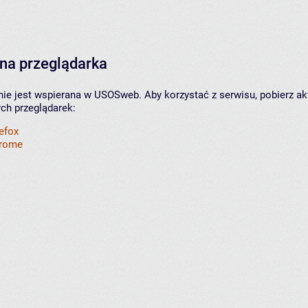
na przeglądarka
nie jest wspierana w USOSweb. Aby korzystać z serwisu, pobierz ak
ych przeglądarek:
refox
hrome