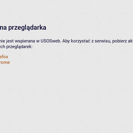
na przeglądarka
nie jest wspierana w USOSweb. Aby korzystać z serwisu, pobierz ak
ych przeglądarek:
refox
hrome