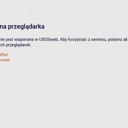
na przeglądarka
nie jest wspierana w USOSweb. Aby korzystać z serwisu, pobierz ak
ych przeglądarek:
refox
hrome