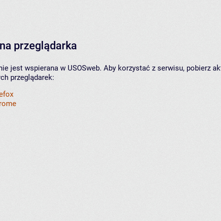
na przeglądarka
nie jest wspierana w USOSweb. Aby korzystać z serwisu, pobierz ak
ych przeglądarek:
refox
hrome