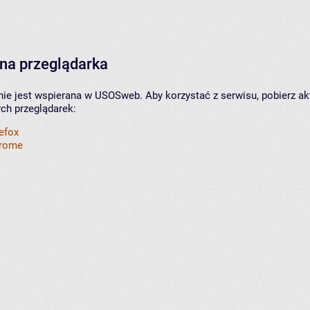
na przeglądarka
nie jest wspierana w USOSweb. Aby korzystać z serwisu, pobierz ak
ych przeglądarek:
refox
hrome