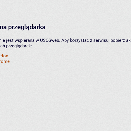
na przeglądarka
nie jest wspierana w USOSweb. Aby korzystać z serwisu, pobierz ak
ych przeglądarek:
refox
hrome