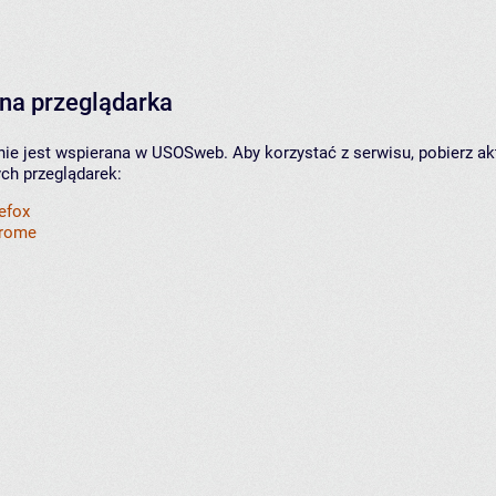
na przeglądarka
nie jest wspierana w USOSweb. Aby korzystać z serwisu, pobierz ak
ych przeglądarek:
refox
hrome