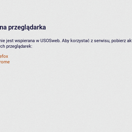
na przeglądarka
nie jest wspierana w USOSweb. Aby korzystać z serwisu, pobierz ak
ych przeglądarek:
refox
hrome