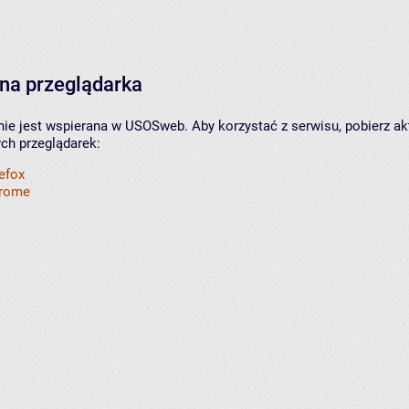
na przeglądarka
nie jest wspierana w USOSweb. Aby korzystać z serwisu, pobierz ak
ych przeglądarek:
refox
hrome