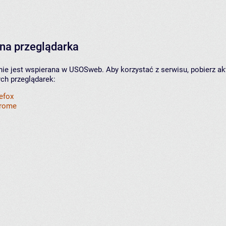
na przeglądarka
nie jest wspierana w USOSweb. Aby korzystać z serwisu, pobierz ak
ych przeglądarek:
refox
hrome